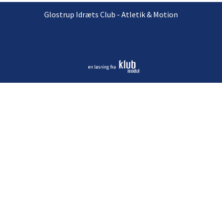
Glostrup Idræts Club - Atletik & Motion
INDKALDELSE
TIL
ORDINÆR
GENERALFORSAMLING
2025