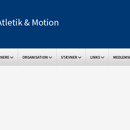
Atletik & Motion
ÆNERE
ORGANISATION
STÆVNER
LINKS
MEDLEMS