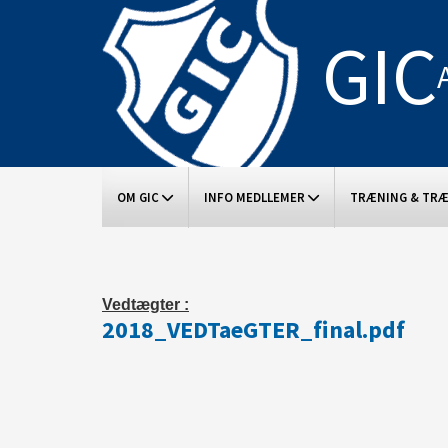
GIC
OM GIC
INFO MEDLLEMER
TRÆNING & TR
Vedtægter :
2018_VEDTaeGTER_final.pdf