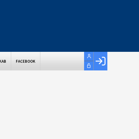
KAB
FACEBOOK
Facebook login
Husk mig
Glemt password
Opret profil
LOG IND