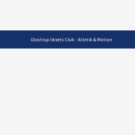
Glostrup Idræts Club - Atletik & Motion
INDKALDELSE
TIL
ORDINÆR
GENERALFORSAMLING
2025